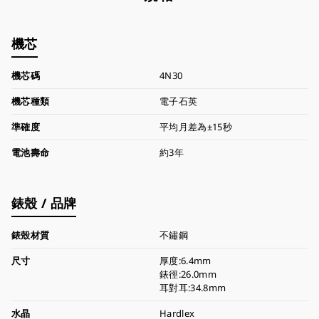
機芯
機芯碼
4N30
機芯種類
電子石英
準確度
平均月差為±15秒
電池壽命
約3年
錶殼 / 品牌
錶殼材質
不鏽鋼
尺寸
厚度:6.4mm
錶徑:26.0mm
耳對耳:34.8mm
水晶
Hardlex