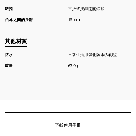
錶扣
三折式按鈕開關錶扣
凸耳之間的距離
15mm
其他材質
防水
日常生活用強化防水(5氣壓)
重量
63.0g
下載使用手冊