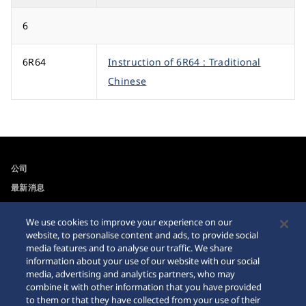
6
6R64
Instruction of 6R64 : Traditional
Chinese
公司
最新消息
For the Media
We use cookies to improve your experience on our
website, to personalise content and ads, to provide social
可訪問性
Sitemap
media features and to analyse our traffic. We share
information about your use of our website with our social
網站瀏覽器需求
media, advertising and analytics partners, who may
combine it with other information that you have provided
網購警示
to them or that they have collected from your use of their