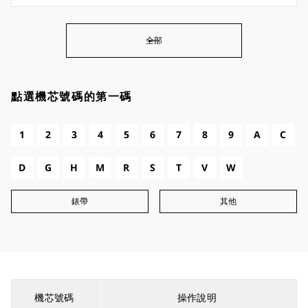
全部
點選機芯號碼的第一碼
1
2
3
4
5
6
7
8
9
A
C
D
G
H
M
R
S
T
V
W
錶帶
其他
機芯號碼
操作說明