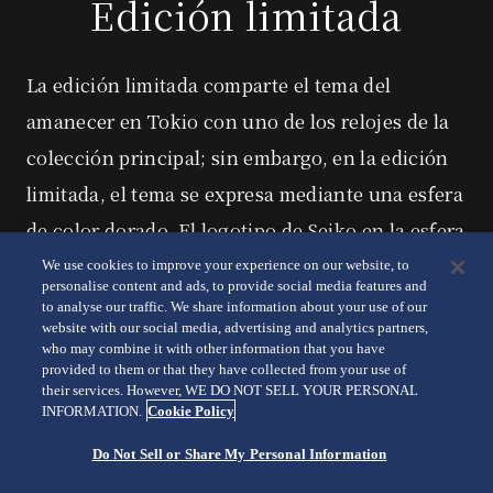
Edición limitada
La edición limitada comparte el tema del
amanecer en Tokio con uno de los relojes de la
colección principal;
sin embargo, en la edición
limitada, el tema se expresa mediante una esfera
de color dorado.
El logotipo de Seiko en la esfera
y el logotipo de King Seiko en el fondo de caja
We use cookies to improve your experience on our website, to
personalise content and ads, to provide social media features and
también adoptan un tono dorado.
to analyse our traffic. We share information about your use of our
website with our social media, advertising and analytics partners,
who may combine it with other information that you have
provided to them or that they have collected from your use of
their services. However, WE DO NOT SELL YOUR PERSONAL
INFORMATION.
Cookie Policy
Do Not Sell or Share My Personal Information
SLA089