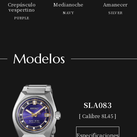
Crepúsculo
Medianoche
Amanecer
vespertino
NAVY
SILVER
PURPLE
Modelos
SLA083
[ Calibre 8L45 ]
Especificaciones