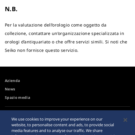
N.B.
Per la valutazione dell’orologio come oggetto da
collezione, contattare un’organizzazione specializzata in
orologi d’antiquariato o che offre servizi simili. Si noti che
Seiko non fornisce questo servizio.
Azienda
News
Spazio media
Accessibilità
Rivenditore
We use cookies to improve your experience on our
Requisiti di navigazione
website, to personalise content and ads, to provide social
Avvertimento riguardo agli
media features and to analyse our traffic. We share
acquisti su internet