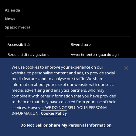
Azienda
News
Spazio media
Accessibilità
Rivenditore
Requisiti di navigazione
Avvertimento riguardo agli
acquisti su internet
We use cookies to improve your experience on our
Sitemap
website, to personalise content and ads, to provide social
media features and to analyse our traffic. We share
information about your use of our website with our social
media, advertising and analytics partners, who may
combine it with other information that you have provided
to them or that they have collected from your use of their
services. However, WE DO NOT SELL YOUR PERSONAL
© 2026 Seiko Watch Corporation
INFORMATION.
Cookie Policy
Do Not Sell or Share My Personal Information