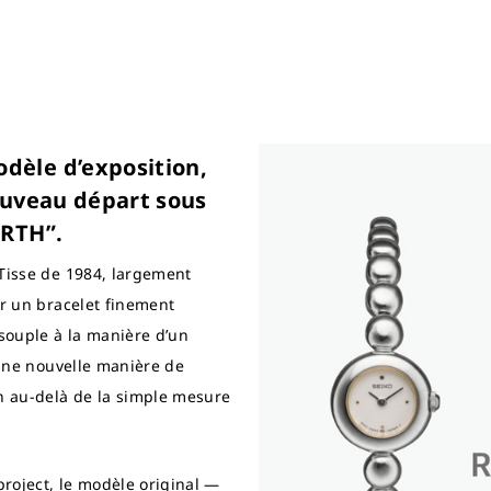
èle d’exposition,
ouveau départ sous
IRTH”.
 Tisse de 1984, largement
ar un bracelet finement
 souple à la manière d’un
t une nouvelle manière de
on au-delà de la simple mesure
roject, le modèle original —