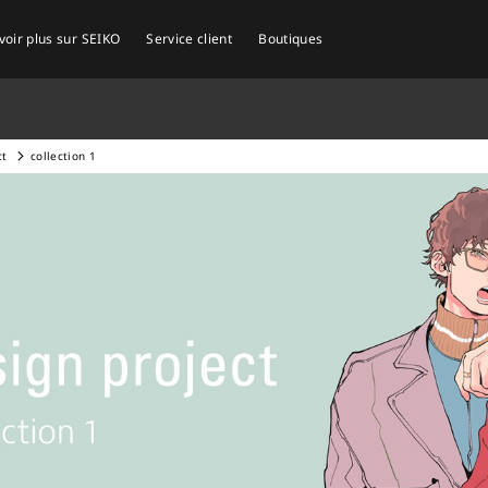
voir plus sur SEIKO
Service client
Boutiques
ct
collection 1