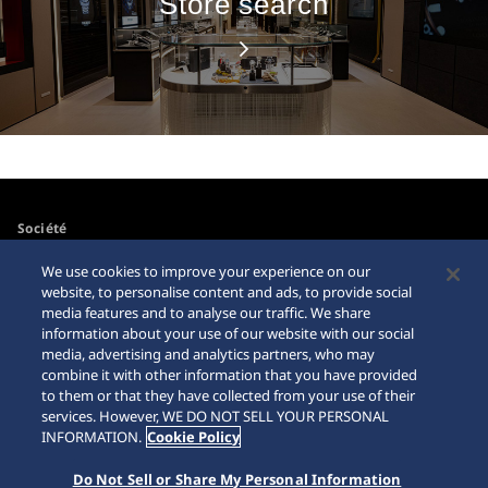
Store search
Société
Actualités
We use cookies to improve your experience on our
Pour les médias
website, to personalise content and ads, to provide social
media features and to analyse our traffic. We share
information about your use of our website with our social
Accessibilité
Mise en garde achats en
media, advertising and analytics partners, who may
ligne
combine it with other information that you have provided
Conditions d’utilisation
to them or that they have collected from your use of their
Sitemap
services. However, WE DO NOT SELL YOUR PERSONAL
INFORMATION.
Cookie Policy
Do Not Sell or Share My Personal Information