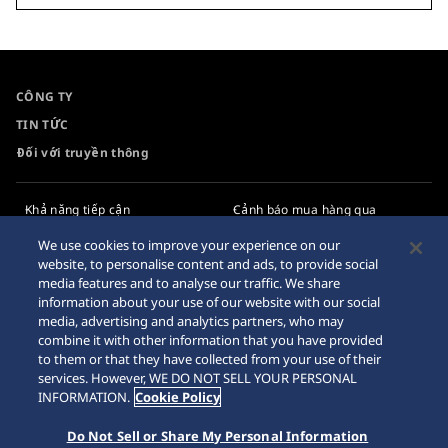
CÔNG TY
TIN TỨC
Đối với truyền thông
Khả năng tiếp cận
Cảnh báo mua hàng qua
Internet
Yêu cầu
We use cookies to improve your experience on our
website, to personalise content and ads, to provide social
Chính sách bảo mật
media features and to analyse our traffic. We share
information about your use of our website with our social
Chính sách cookie
media, advertising and analytics partners, who may
combine it with other information that you have provided
Sơ đồ trang web
to them or that they have collected from your use of their
services. However, WE DO NOT SELL YOUR PERSONAL
INFORMATION.
Cookie Policy
Do Not Sell or Share My Personal Information
© 2026 Tập đoàn đồng hồ Seiko