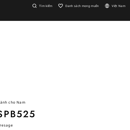
Tìm kiếm
Danh sách mong muốn
Việt Nam
ành cho Nam
SPB525
resage