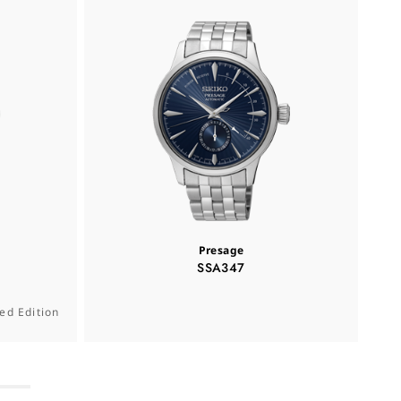
Presage
SSA347
ed Edition
Se