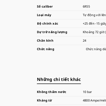
Số caliber
6R55
Loại máy
Tự động với lên
Độ chính xác
+25 đến -15 giâ
Dự trữ năng lượng
Khoảng 72 giờ 
Chân kính
24
Chức năng
Chức năng dừ
Những chi tiết khác
Không thấm nước
10 bar
Kháng từ
4800 Ampe/mé