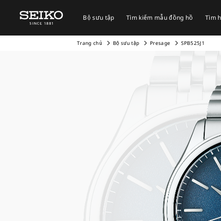
Bộ sưu tập
Tìm kiếm mẫu đồng hồ
Tìm h
Trang chủ
Bộ sưu tập
Presage
SPB525J1