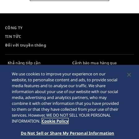
CÔNG TY
TIN TỨC
Đối với truyền thông
Khả năng tiếp cận
Cảnh báo mua hàng qua
Internet
Yêu cầu
We use cookies to improve your experience on our
website, to personalise content and ads, to provide social
Chính sách bảo mật
media features and to analyse our traffic. We share
information about your use of our website with our social
Chính sách cookie
media, advertising and analytics partners, who may
combine it with other information that you have provided
Sơ đồ trang web
to them or that they have collected from your use of their
services. However, WE DO NOT SELL YOUR PERSONAL
INFORMATION.
Cookie Policy
Do Not Sell or Share My Personal Information
© 2026 Tập đoàn đồng hồ Seiko