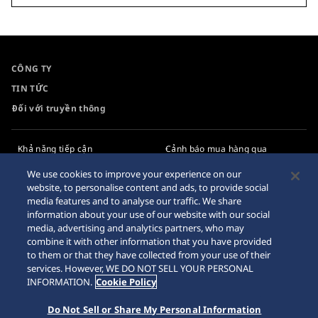
CÔNG TY
TIN TỨC
Đối với truyền thông
Khả năng tiếp cận
Cảnh báo mua hàng qua
Internet
Yêu cầu
We use cookies to improve your experience on our
website, to personalise content and ads, to provide social
Chính sách bảo mật
media features and to analyse our traffic. We share
information about your use of our website with our social
Chính sách cookie
media, advertising and analytics partners, who may
combine it with other information that you have provided
Sơ đồ trang web
to them or that they have collected from your use of their
services. However, WE DO NOT SELL YOUR PERSONAL
INFORMATION.
Cookie Policy
Do Not Sell or Share My Personal Information
© 2026 Tập đoàn đồng hồ Seiko