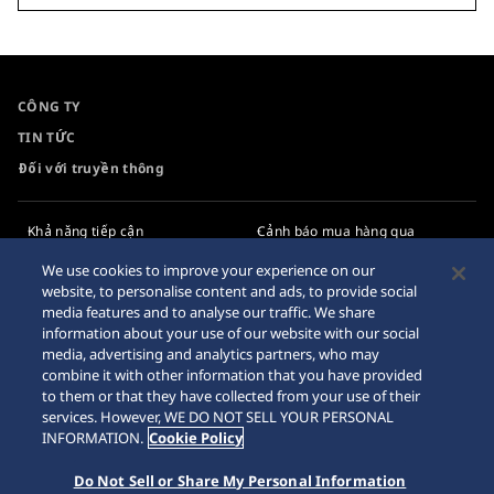
CÔNG TY
TIN TỨC
Đối với truyền thông
Khả năng tiếp cận
Cảnh báo mua hàng qua
Internet
Yêu cầu
We use cookies to improve your experience on our
website, to personalise content and ads, to provide social
Chính sách bảo mật
media features and to analyse our traffic. We share
information about your use of our website with our social
Chính sách cookie
media, advertising and analytics partners, who may
combine it with other information that you have provided
Sơ đồ trang web
to them or that they have collected from your use of their
services. However, WE DO NOT SELL YOUR PERSONAL
INFORMATION.
Cookie Policy
Do Not Sell or Share My Personal Information
© 2026 Tập đoàn đồng hồ Seiko