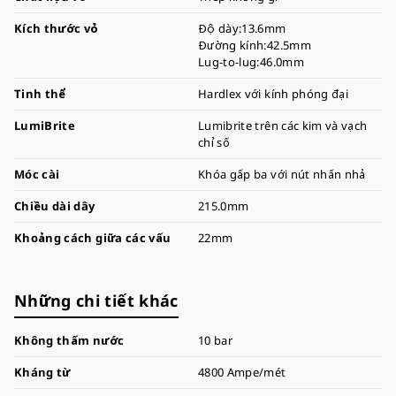
Kích thước vỏ
Độ dày:13.6mm
Đường kính:42.5mm
Lug-to-lug:46.0mm
Tinh thể
Hardlex với kính phóng đại
LumiBrite
Lumibrite trên các kim và vạch
chỉ số
Móc cài
Khóa gấp ba với nút nhấn nhả
Chiều dài dây
215.0mm
Khoảng cách giữa các vấu
22mm
Những chi tiết khác
Không thấm nước
10 bar
Kháng từ
4800 Ampe/mét