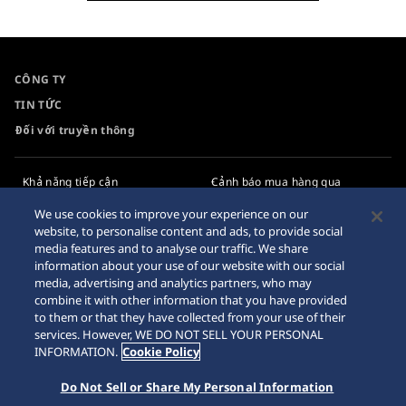
CÔNG TY
TIN TỨC
Đối với truyền thông
Khả năng tiếp cận
Cảnh báo mua hàng qua
Internet
Yêu cầu
We use cookies to improve your experience on our
website, to personalise content and ads, to provide social
Chính sách bảo mật
media features and to analyse our traffic. We share
information about your use of our website with our social
Chính sách cookie
media, advertising and analytics partners, who may
combine it with other information that you have provided
Sơ đồ trang web
to them or that they have collected from your use of their
services. However, WE DO NOT SELL YOUR PERSONAL
INFORMATION.
Cookie Policy
Do Not Sell or Share My Personal Information
© 2026 Tập đoàn đồng hồ Seiko