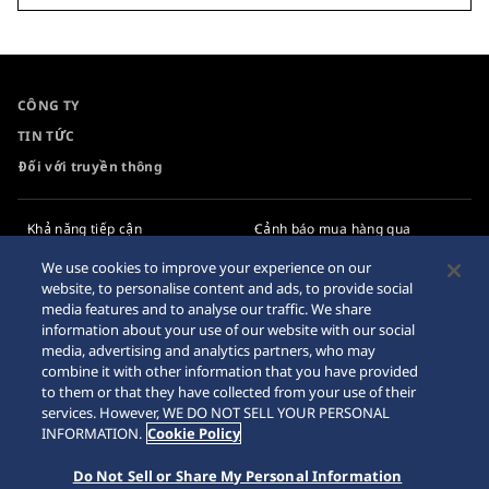
CÔNG TY
TIN TỨC
Đối với truyền thông
Khả năng tiếp cận
Cảnh báo mua hàng qua
Internet
Yêu cầu
We use cookies to improve your experience on our
website, to personalise content and ads, to provide social
Chính sách bảo mật
media features and to analyse our traffic. We share
information about your use of our website with our social
Chính sách cookie
media, advertising and analytics partners, who may
combine it with other information that you have provided
Sơ đồ trang web
to them or that they have collected from your use of their
services. However, WE DO NOT SELL YOUR PERSONAL
INFORMATION.
Cookie Policy
Do Not Sell or Share My Personal Information
© 2026 Tập đoàn đồng hồ Seiko