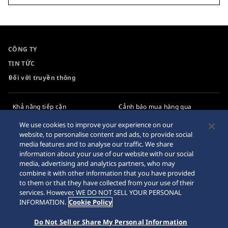
CÔNG TY
TIN TỨC
Đối với truyền thông
Khả năng tiếp cận
Cảnh báo mua hàng qua
Internet
Yêu cầu
We use cookies to improve your experience on our
website, to personalise content and ads, to provide social
Chính sách bảo mật
media features and to analyse our traffic. We share
information about your use of our website with our social
Chính sách cookie
media, advertising and analytics partners, who may
combine it with other information that you have provided
Sơ đồ trang web
to them or that they have collected from your use of their
services. However, WE DO NOT SELL YOUR PERSONAL
INFORMATION.
Cookie Policy
Do Not Sell or Share My Personal Information
© 2026 Tập đoàn đồng hồ Seiko