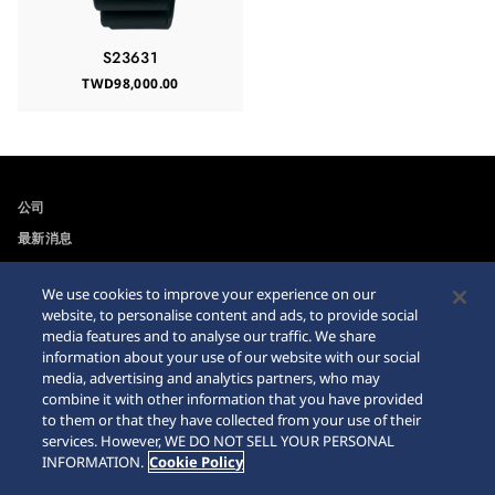
S23631
TWD98,000.00
公司
最新消息
For the Media
We use cookies to improve your experience on our
website, to personalise content and ads, to provide social
可訪問性
Sitemap
media features and to analyse our traffic. We share
information about your use of our website with our social
網站瀏覽器需求
media, advertising and analytics partners, who may
combine it with other information that you have provided
網購警示
to them or that they have collected from your use of their
services. However, WE DO NOT SELL YOUR PERSONAL
INFORMATION.
Cookie Policy