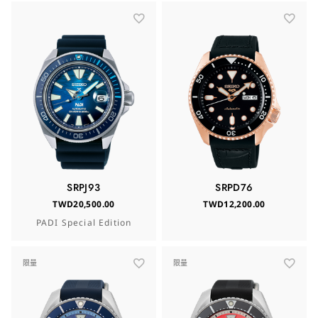
SRPJ93
SRPD76
TWD20,500.00
TWD12,200.00
PADI Special Edition
限量
限量