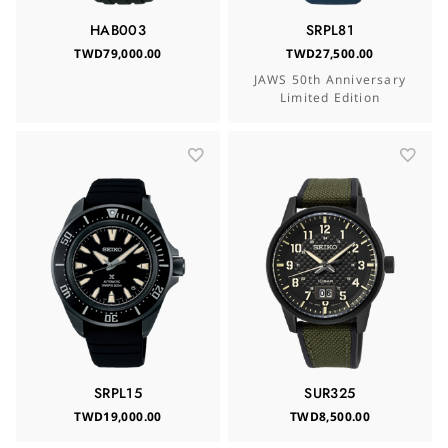
HAB003
SRPL81
TWD79,000.00
TWD27,500.00
JAWS 50th Anniversary
Limited Edition
SRPL15
SUR325
TWD19,000.00
TWD8,500.00