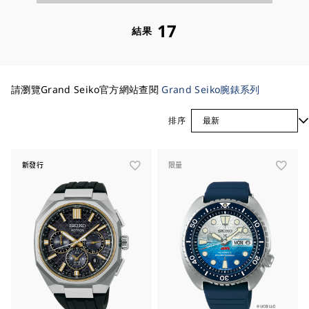
膜
GMT
鬧鈴
超防眩鍍膜
測速儀
17
結果
Stopwatch
兩地時間
計算尺
單向旋轉錶圈
動力儲存顯示
時差修正
方位測量
防鎳金屬過敏
星期顯示
日期顯示
防過敏金屬
LumiBrite夜光
請瀏覽Grand Seiko官方網站查閱
Grand Seiko腕錶系列
小秒針
計時碼錶
透視背蓋
顆鑽石
排序
防水
飽和潛水
潛水
20 氣壓
10 氣壓
新發行
限量
5 氣壓