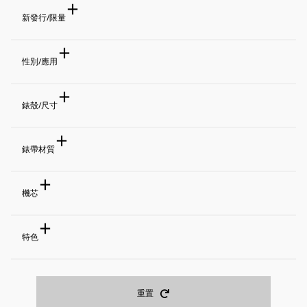
新發行/限量
新發行
性別/應用
新發行
性別
錶殼/尺寸
限量
男錶
女錶
限量
男錶/女錶
錶殼材質
錶帶材質
不鏽鋼
白鈦
應用
錶帶材質
機芯
潛水錶
尺寸
金屬
矽膠
- 20.9mm
21.0 - 30.9mm
尼龍
皮革
機芯種類
特色
31.0 - 38.9mm
39.0 - 40.9mm
41.0 - 42.9mm
機械錶可手上鍊
43.0mm -
GPS solar
太陽能
石英
特色
重置
Comfotex
DIASHIELD超硬質鍍
機芯