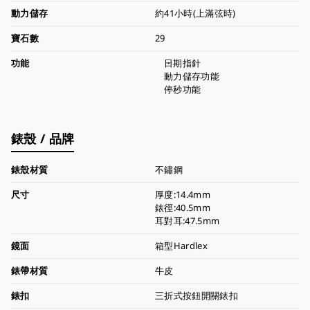
動力儲存
約41小時(上滿弦時)
寶石數
29
功能
日期指針
動力儲存功能
停秒功能
錶殼 / 品牌
錶殼材質
不鏽鋼
尺寸
厚度:14.4mm
錶徑:40.5mm
耳對耳:47.5mm
鏡面
箱型Hardlex
錶帶材質
牛皮
錶扣
三折式按鈕開關錶扣