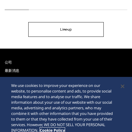
Lineup
公司
最新消息
For the Media
We use cookies to improve your experience on our
website, to personalise content and ads, to provide social
可訪問性
Sitemap
media features and to analyse our traffic. We share
information about your use of our website with our social
網站瀏覽器需求
media, advertising and analytics partners, who may
combine it with other information that you have provided
網購警示
to them or that they have collected from your use of their
services. However, WE DO NOT SELL YOUR PERSONAL
INFORMATION.
Cookie Policy