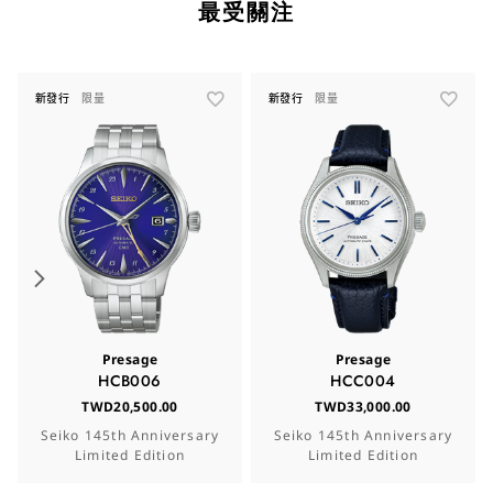
最受關注
新發行
限量
新發行
限量
Presage
Presage
HCB006
HCC004
TWD20,500.00
TWD33,000.00
Seiko 145th Anniversary
Seiko 145th Anniversary
Limited Edition
Limited Edition