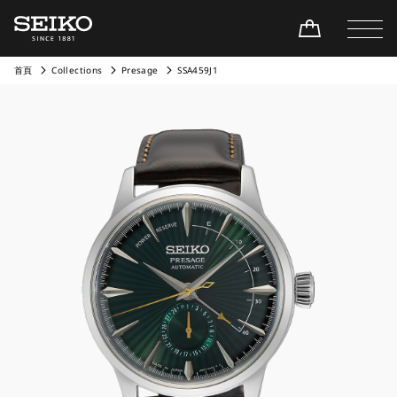
首頁
Collections
Presage
SSA459J1