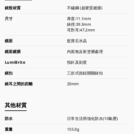
錶殼材質
不鏽鋼 (超硬質鍍膜)
尺寸
厚度:11.1mm
錶徑:39.3mm
耳對耳:47.2mm
鏡面
藍寶石水晶
鏡面鍍膜
內面無反射塗層處理
LumiBrite
指針及刻度
錶扣
三折式按鈕開關錶扣
錶耳之間的距離
20mm
其他材質
防水
日常生活用強化防水(10氣壓)
重量
155.0g