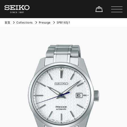
首頁
Collections
Presage
SPB165J1