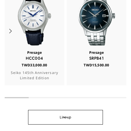
Presage
Presage
HCC004
SRPB41
TWD33,000.00
TWD15,500.00
Seiko 145th Anniversary
Limited Edition
Lineup