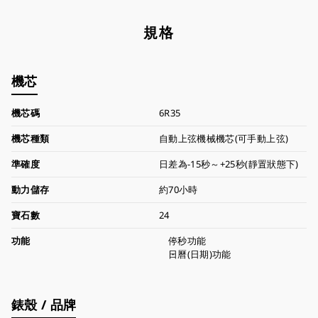
規格
機芯
機芯碼
6R35
機芯種類
自動上弦機械機芯(可手動上弦)
準確度
日差為-15秒～+25秒(靜置狀態下)
動力儲存
約70小時
寶石數
24
功能
停秒功能
日曆(日期)功能
錶殼 / 品牌