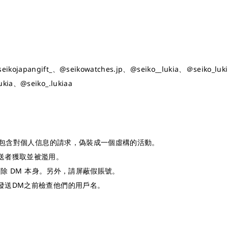
eikojapangift_、@seikowatches.jp、@seiko__lukia、＠seiko_luki
ukia、@seiko_.lukiaa
L 包含對個人信息的請求，偽裝成一個虛構的活動。
送者獲取並被濫用。
刪除 DM 本身。另外，請屏蔽假賬號。
發送DM之前檢查他們的用戶名。