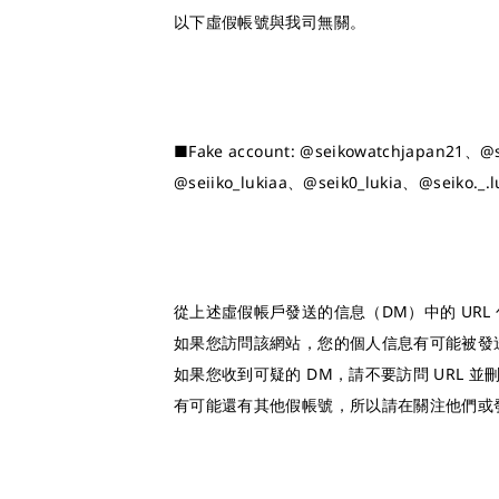
以下虛假帳號與我司無關。
■Fake account: @seikowatchjapan21、@s
@seiiko_lukiaa、@seik0_lukia、@seiko._.l
從上述虛假帳戶發送的信息（DM）中的 UR
如果您訪問該網站，您的個人信息有可能被發
如果您收到可疑的 DM，請不要訪問 URL 並
有可能還有其他假帳號，所以請在關注他們或