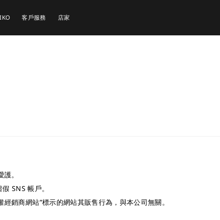
EIKO
客戶服務
店家
愛護。
假 SNS 帳戶。
O授權經銷商網站”標示的網站其販售行為，與本公司無關。