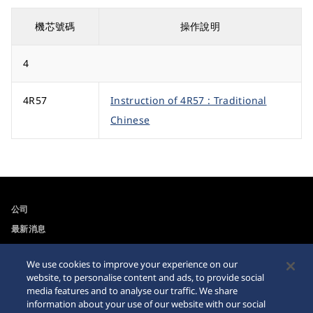
機芯號碼
操作說明
4
4R57
Instruction of 4R57 : Traditional
Chinese
公司
最新消息
For the Media
We use cookies to improve your experience on our
website, to personalise content and ads, to provide social
可訪問性
Sitemap
media features and to analyse our traffic. We share
information about your use of our website with our social
網站瀏覽器需求