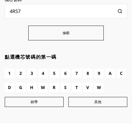
全部
點選機芯號碼的第一碼
1
2
3
4
5
6
7
8
9
A
C
D
G
H
M
R
S
T
V
W
錶帶
其他