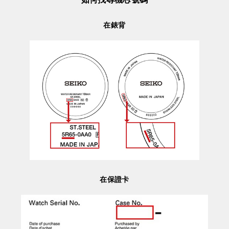
在錶背
在保證卡