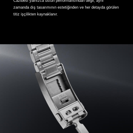
Cazibesi yalnızca üstün performansından değil, aynı
zamanda dış tasarımının estetiğinden ve her detayda görülen
titiz işçilikten kaynaklanır.