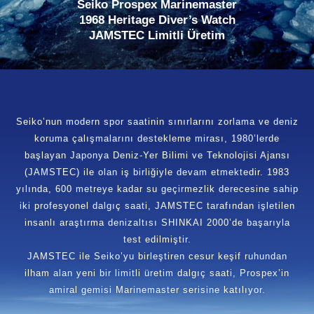
Seiko Prospex Marinemaster
1968 Heritage Diver’s Watch
JAMSTEC Limitli Üretim
Seiko’nun modern spor saatinin sınırlarını zorlama ve deniz
koruma çalışmalarını destekleme mirası, 1980’lerde
başlayan Japonya Deniz-Yer Bilimi ve Teknolojisi Ajansı
(JAMSTEC) ile olan iş birliğiyle devam etmektedir. 1983
yılında, 600 metreye kadar su geçirmezlik derecesine sahip
iki profesyonel dalgıç saati, JAMSTEC tarafından işletilen
insanlı araştırma denizaltısı SHINKAI 2000’de başarıyla
test edilmiştir.
JAMSTEC ile Seiko’yu birleştiren cesur keşif ruhundan
ilham alan yeni bir limitli üretim dalgıç saati, Prospex’in
amiral gemisi Marinemaster serisine katılıyor.