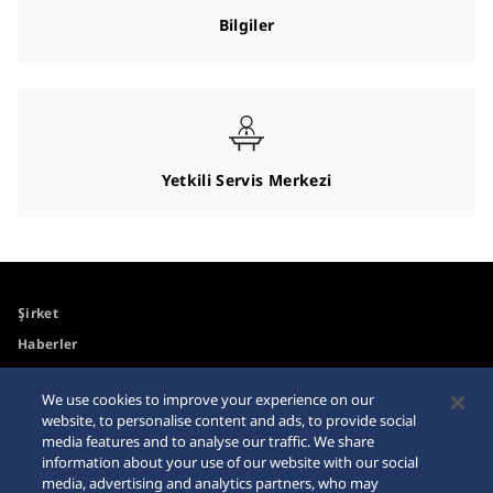
Bilgiler
Yetkili Servis Merkezi
Şirket
Haberler
Medya
We use cookies to improve your experience on our
website, to personalise content and ads, to provide social
Erişilebilirlik
Site Haritası
media features and to analyse our traffic. We share
information about your use of our website with our social
Gereksinimler
media, advertising and analytics partners, who may