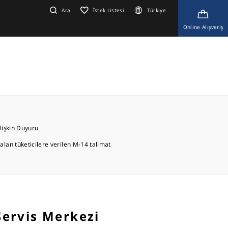
Ara
İstek Listesi
Türkiye
Online Alışveriş
İlişkin Duyuru
lan tüketicilere verilen M-14 talimat
 Servis Merkezi