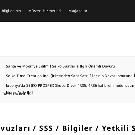
bilgi edinin
Müşteri Hizmetleri
Mağazalar
Sahte ve Modifiye Edilmiş Seiko Saatlerle İlgili Önemli Duyuru
Seiko Time Creation Inc. Şirketinden Saat Satış İşlerinin Devralınmasına 
Japonya'da SEIKO PROSPEX Skuba Diver 4R35, 4R36 kalibreli model satın a
kitapçığı ile ilgili.
Daha Fazlası
uzları / SSS / Bilgiler / Yetkili