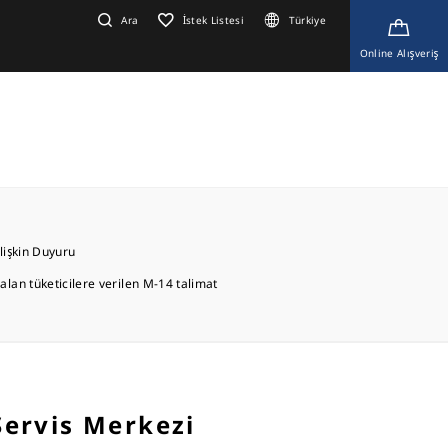
Ara
İstek Listesi
Türkiye
Online Alışveriş
İlişkin Duyuru
lan tüketicilere verilen M-14 talimat
 Servis Merkezi