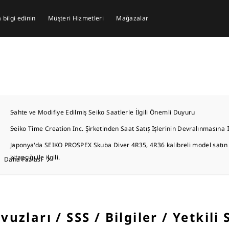
bilgi edinin
Müşteri Hizmetleri
Mağazalar
Sahte ve Modifiye Edilmiş Seiko Saatlerle İlgili Önemli Duyuru
Seiko Time Creation Inc. Şirketinden Saat Satış İşlerinin Devralınmasına 
Japonya'da SEIKO PROSPEX Skuba Diver 4R35, 4R36 kalibreli model satın a
kitapçığı ile ilgili.
Daha Fazlası
uzları / SSS / Bilgiler / Yetkili