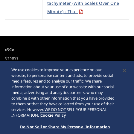
tachymeter (With Scales Over One
Minute) : Thai
บริษัท
ข่าวสาร
For the Media
We use cookies to improve your experience on our
website, to personalise content and ads, to provide social
media features and to analyse our traffic. We share
ความสามารถในการเข้าถึง
คำเตือนเกี่ยวกับการซื้อ
information about your use of our website with our social
นาฬิกาบนอินเตอร์เนท
media, advertising and analytics partners, who may
ข่าวสาร
combine it with other information that you have provided
Sitemap
to them or that they have collected from your use of their
services. However, WE DO NOT SELL YOUR PERSONAL
INFORMATION.
Cookie Policy
Do Not Sell or Share My Personal Information
© 2026 Seiko Watch Corporation