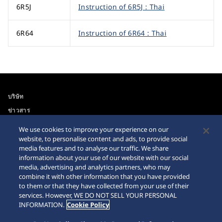
6R5J
Instruction of 6R5J : Thai
6R64
Instruction of 6R64 : Thai
บริษัท
ข่าวสาร
For the Media
We use cookies to improve your experience on our
website, to personalise content and ads, to provide social
media features and to analyse our traffic. We share
ความสามารถในการเข้าถึง
คำเตือนเกี่ยวกับการซื้อ
information about your use of our website with our social
นาฬิกาบนอินเตอร์เนท
media, advertising and analytics partners, who may
ข่าวสาร
combine it with other information that you have provided
Sitemap
to them or that they have collected from your use of their
services. However, WE DO NOT SELL YOUR PERSONAL
INFORMATION.
Cookie Policy