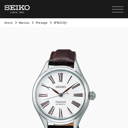
Inicio
Marcas
Presage
SPB233J1