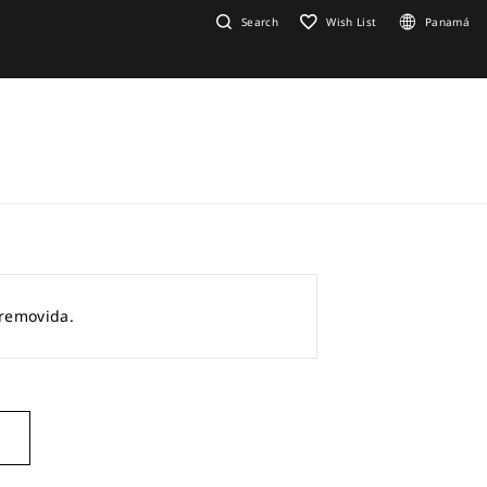
Search
Wish List
Panamá
 removida.