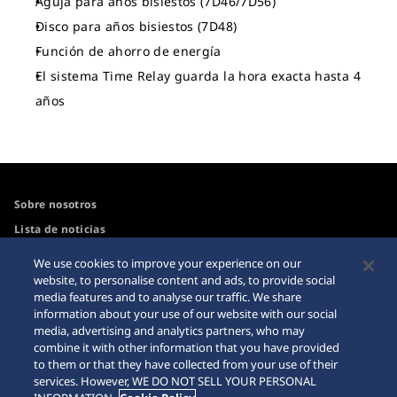
Aguja para años bisiestos (7D46/7D56)
Disco para años bisiestos (7D48)
Función de ahorro de energía
El sistema Time Relay guarda la hora exacta hasta 4
años
Sobre nosotros
Lista de noticias
Para los medios
We use cookies to improve your experience on our
website, to personalise content and ads, to provide social
media features and to analyse our traffic. We share
Accesibilidad
Advertencia sobre
information about your use of our website with our social
compras por Internet
media, advertising and analytics partners, who may
Guía de uso del sitio web
combine it with other information that you have provided
Sitemap
to them or that they have collected from your use of their
services. However, WE DO NOT SELL YOUR PERSONAL