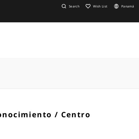
Search
Wish List
Panamá
onocimiento / Centro