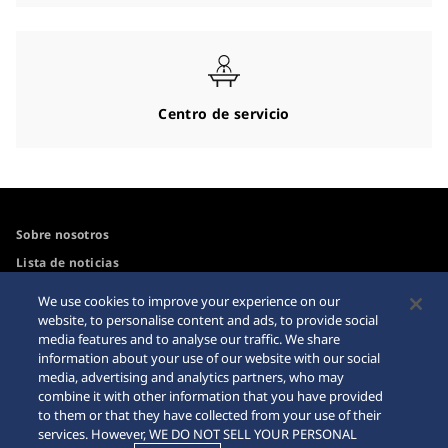
Centro de servicio
Sobre nosotros
Lista de noticias
Para los medios
We use cookies to improve your experience on our
website, to personalise content and ads, to provide social
media features and to analyse our traffic. We share
Accesibilidad
Advertencia sobre
information about your use of our website with our social
compras por Internet
media, advertising and analytics partners, who may
Guía de uso del sitio web
combine it with other information that you have provided
Sitemap
to them or that they have collected from your use of their
services. However, WE DO NOT SELL YOUR PERSONAL