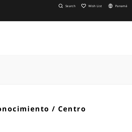
Search
Wish List
Panamá
onocimiento / Centro