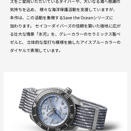
ズをご愛用いただいているダイバーや、大いなる海へ感謝の
気持ちを込め、
様々な
海洋保護活動
を支援していますが、
本作は、この活動を象徴するSave the Oceanシリーズに
加わります。
セイコーダイバーズの信頼を築いた極地に広が
る壮大な情景「氷河」を、グレーカラーのセラミックス製ベ
ゼルと、
立体的な
型打ち
模様を施したアイスブルーカラーの
ダイヤル
で
表現しています。