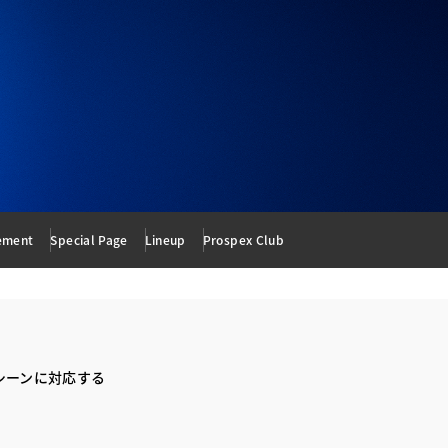
ement
Special Page
Lineup
Prospex Club
シーンに対応する