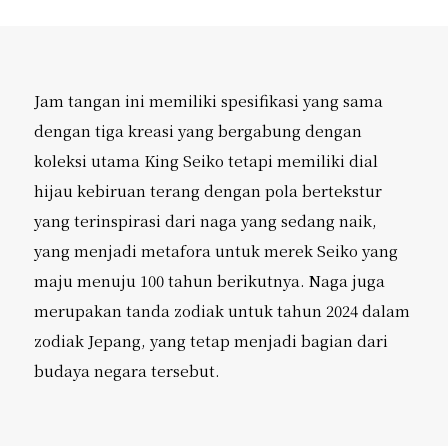
Jam tangan ini memiliki spesifikasi yang sama
dengan tiga kreasi yang bergabung dengan
koleksi utama King Seiko tetapi memiliki dial
hijau kebiruan terang dengan pola bertekstur
yang terinspirasi dari naga yang sedang naik,
yang menjadi metafora untuk merek Seiko yang
maju menuju 100 tahun berikutnya. Naga juga
merupakan tanda zodiak untuk tahun 2024 dalam
zodiak Jepang, yang tetap menjadi bagian dari
budaya negara tersebut.