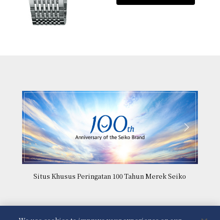
Situs Khusus Peringatan 100 Tahun Merek Seiko