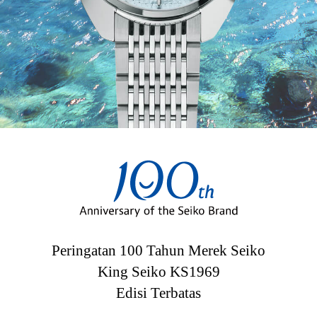
Peringatan 100 Tahun Merek Seiko
King Seiko KS1969
Edisi Terbatas