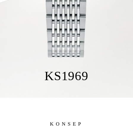
KS1969
KONSEP