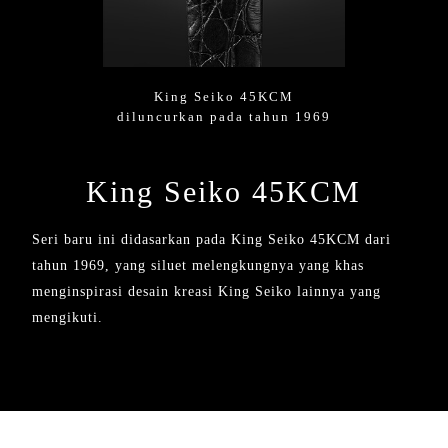
King Seiko 45KCM
diluncurkan pada tahun 1969
King Seiko 45KCM
Seri baru ini didasarkan pada King Seiko 45KCM dari
tahun 1969, yang siluet melengkungnya yang khas
menginspirasi desain kreasi King Seiko lainnya yang
mengikuti.