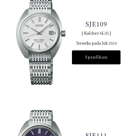
SJE109
[ Kaliber 6L35 ]
Tersedia pada Juli 2024
Spesifikasi
SJE111