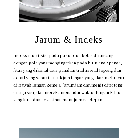
Jarum & Indeks
Indeks multi-sisi pada pukul dua belas dirancang
dengan pola yang mengingatkan pada bulu anak panah,
fitur yang dikenal dari panahan tradisional Jepang dan
detail yang sesuai untuk jam tangan yang akan meluncur
di bawah lengan kemeja. Jarum jam dan menit dipotong
di tiga sisi, dan mereka menandai waktu dengan kilau
yang kuat dan keyakinan menuju masa depan.