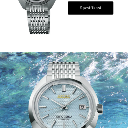
Spesifikasi