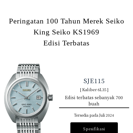
Peringatan 100 Tahun Merek Seiko
King Seiko KS1969
Edisi Terbatas
SJE115
[ Kaliber 6L35 ]
Edisi terbatas sebanyak 700
buah
Tersedia pada Juli 2024
Spesifikasi