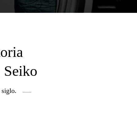
oria
g Seiko
siglo.