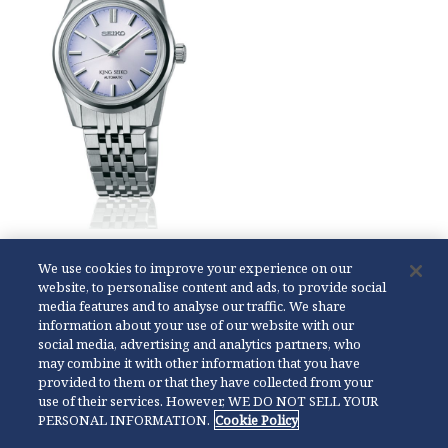
SPB291
We use cookies to improve your experience on our
[ Calibre 6R31 ]
website, to personalise content and ads, to provide social
Edición Especial Seiko Boutique
media features and to analyse our traffic. We share
information about your use of our website with our
Especificaciones
social media, advertising and analytics partners, who
may combine it with other information that you have
provided to them or that they have collected from your
use of their services. However, WE DO NOT SELL YOUR
PERSONAL INFORMATION.
Cookie Policy