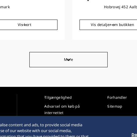
nmark
Hobrovej 452 Aal
Vis kort
Vis detaljer om butikken
Mere
Tilgængelighed
Forhandler
Advarsel om køb på
Sitemap
internettet
Databeskyttelsesdirektiver
lise content and ads, to provide social media
se of our website with our social media,
Do
formation that you have provided to them or that