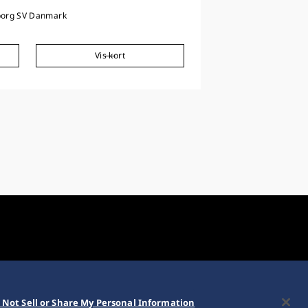
borg SV Danmark
Vis kort
 Not Sell or Share My Personal Information