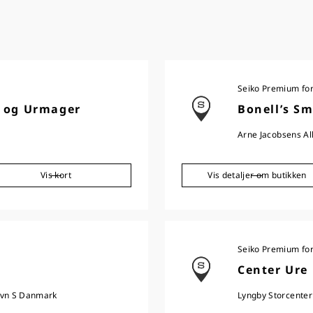
Seiko Premium fo
 og Urmager
Bonell’s Sm
Arne Jacobsens Al
Vis kort
Vis detaljer om butikken
Seiko Premium fo
Center Ure
avn S Danmark
Lyngby Storcente