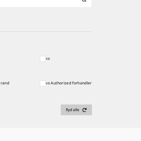
Seiko
Brand
Seiko Authorized forhandler
Ryd alle