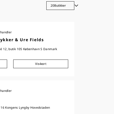
rhandler
ykker & Ure Fields
lé 12, butik 105 København S Danmark
Vis kort
rhandler
r 16 Kongens Lyngby Hovedstaden