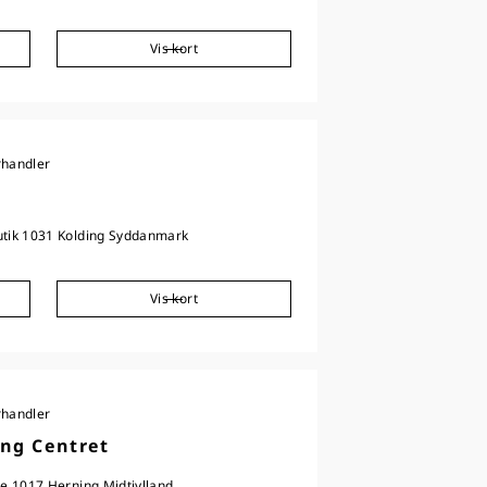
Vis kort
rhandler
utik 1031 Kolding Syddanmark
Vis kort
rhandler
ing Centret
le 1017 Herning Midtjylland