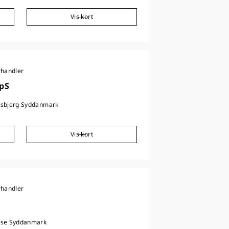
Vis kort
rhandler
ApS
sbjerg Syddanmark
Vis kort
rhandler
nse Syddanmark