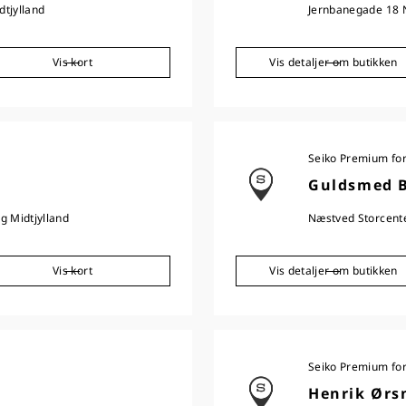
tjylland
Jernbanegade 18
Vis kort
Vis detaljer om butikken
Seiko Premium fo
Guldsmed 
g Midtjylland
Næstved Storcent
Vis kort
Vis detaljer om butikken
Seiko Premium fo
Henrik Ørs