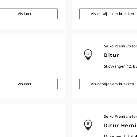
Vis kort
Vis detaljer om butikken
Seiko Premium fo
Ditur
Skovvangen 42, B
Vis kort
Vis detaljer om butikken
Seiko Premium fo
Ditur Hern
Merkurvej 1, Loka