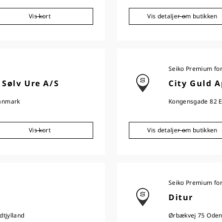
Vis kort
Vis detaljer om butikken
Seiko Premium fo
 Sølv Ure A/S
City Guld 
anmark
Kongensgade 82 E
Vis kort
Vis detaljer om butikken
Seiko Premium fo
Ditur
tjylland
Ørbækvej 75 Ode