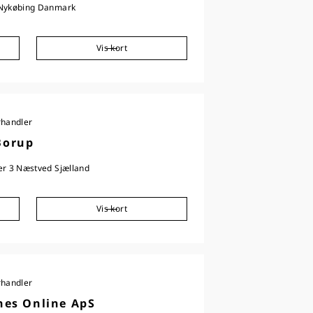
 Nykøbing Danmark
Vis kort
rhandler
Borup
er 3 Næstved Sjælland
Vis kort
rhandler
nes Online ApS