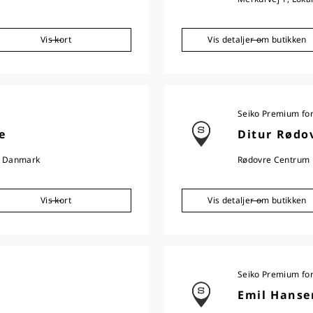
Vis kort
Vis detaljer om butikken
Seiko Premium fo
e
Ditur Rødo
K Danmark
Rødovre Centrum 
Vis kort
Vis detaljer om butikken
Seiko Premium fo
Emil Hanse