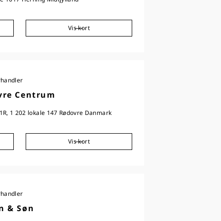
Vis kort
rhandler
vre Centrum
1R, 1 202 lokale 147 Rødovre Danmark
Vis kort
rhandler
n & Søn