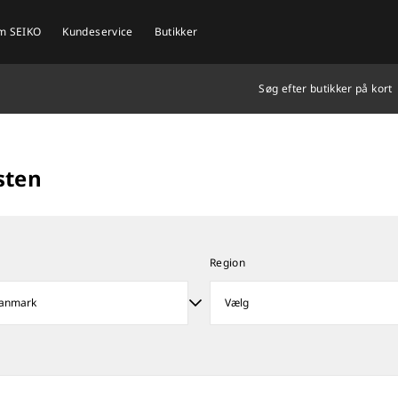
om SEIKO
Kundeservice
Butikker
Søg efter butikker på kort
isten
d
Region