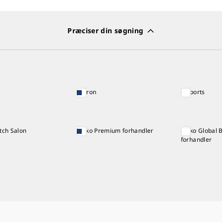
Præciser din søgning
Astron
5 Sports
tch Salon
Seiko Premium forhandler
Seiko Global 
forhandler