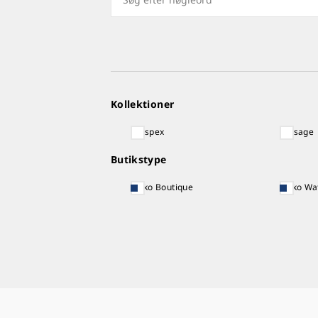
Kollektioner
Prospex
Presage
Butikstype
Seiko Boutique
Seiko Wa