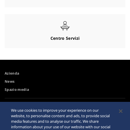
Centro Servizi
Azienda
News
Spazio media
Accessibilità
Rivenditore
We use cookies to improve your experience on our
Requisiti di navigazione
website, to personalise content and ads, to provide social
Avvertimento riguardo agli
media features and to analyse our traffic. We share
acquisti su internet
information about your use of our website with our social