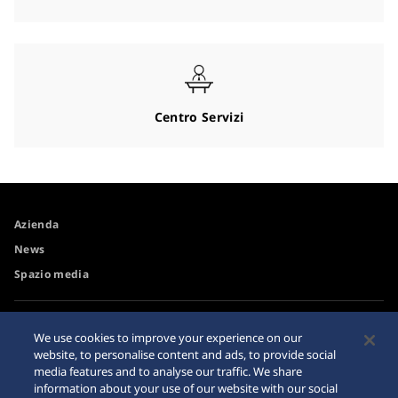
Centro Servizi
Azienda
News
Spazio media
Accessibilità
Rivenditore
We use cookies to improve your experience on our
Requisiti di navigazione
website, to personalise content and ads, to provide social
Avvertimento riguardo agli
media features and to analyse our traffic. We share
acquisti su internet
information about your use of our website with our social