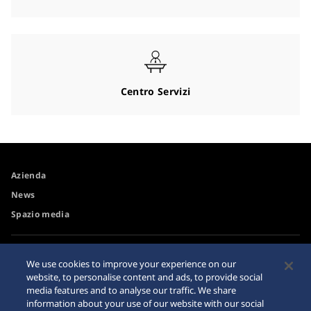
Centro Servizi
Azienda
News
Spazio media
Accessibilità
Rivenditore
We use cookies to improve your experience on our
Requisiti di navigazione
website, to personalise content and ads, to provide social
Avvertimento riguardo agli
media features and to analyse our traffic. We share
acquisti su internet
information about your use of our website with our social