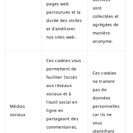
pages web
sont
parcourues et la
collectées et
durée des visites
agrégées de
et d'améliorer
manière
nos sites web.
anonyme.
Ces cookies vous
permettent de
Ces cookies
faciliter l'accès
ne traitent
aux réseaux
pas de
D
sociaux et à
données
p
l'outil social en
Médias
personnelles
f
ligne en
sociaux
car ils ne
t
partageant des
vous
c
commentaires,
identifient
c