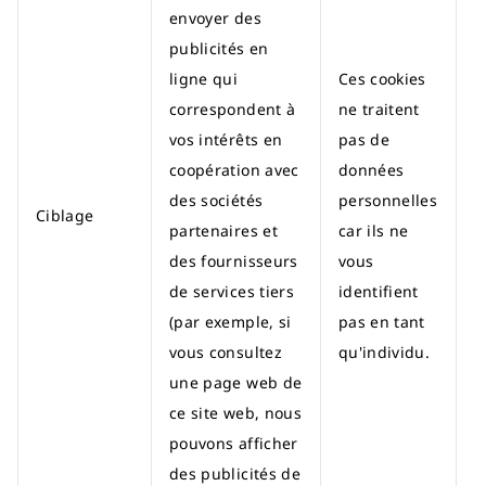
envoyer des
publicités en
ligne qui
Ces cookies
correspondent à
ne traitent
vos intérêts en
pas de
D
coopération avec
données
p
des sociétés
personnelles
f
Ciblage
partenaires et
car ils ne
t
des fournisseurs
vous
c
de services tiers
identifient
c
(par exemple, si
pas en tant
vous consultez
qu'individu.
une page web de
ce site web, nous
pouvons afficher
des publicités de