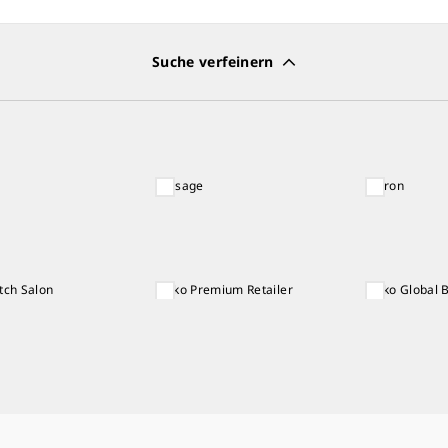
Suche verfeinern
Presage
Astron
tch Salon
Seiko Premium Retailer
Seiko Global 