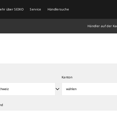
mehr über SEIKO
Service
Händlersuche
Händler auf der Ka
d
Kanton
nd